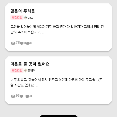
믿음의 두려움
정신건강
Laz
고민을 털어놓는게 처음이기도 하고 뭔가 다 말하기가 그래서 정말 간
단히 추려서 적습니다. ...
78
0
0
마음을 둘 곳이 없어요
정신건강
풍뎅이
너무 괴롭고, 힘들어서 잠시 멈추고 싶은데 마땅히 마음 두고 쉴 곳도,
쉴 시간도 없네요. ...
93
0
0