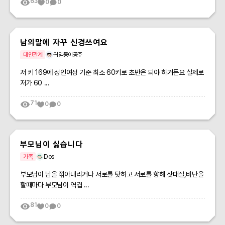
63
0
0
남의말에 자꾸 신경쓰여요
대인관계
귀염둥이공주
저 키 169에 성인여성 기준 최소 60키로 초반은 되야 하거든요 실제로
저가 60 ...
71
0
0
부모님이 싫습니다
가족
Dos
부모님이 남을 깎아내리거나 서로를 탓하고 서로를 향해 삿대질,비난을
할때마다 부모님이 역겹 ...
81
0
0