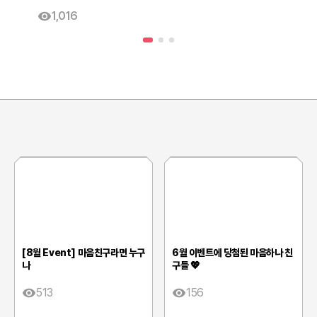
1,016
[8월 Event] 마음친구라면 누구
6월 이벤트에 당첨된 마음하나 친
나
구들 💖
513
156