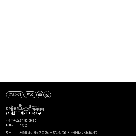
문의하기
FAQ
(사)한국국제기아대책기구
사업자번호
211-82-08632
대표자
지형은
주소
서울특별시 강서구 공항대로 59다길 109 (사)한국국제기아대책기구